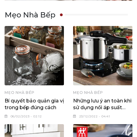
Mẹo Nhà Bếp
MẸO NHÀ BẾP
MẸO NHÀ BẾP
Bí quyết bảo quản gia vị
Những lưu ý an toàn khi
trong bếp đúng cách
sử dụng nồi áp suất
ZWILLING Ecoquick
06/02/2023 - 02:12
23/12/2022 - 04:41