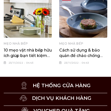
MẸO NHÀ BẾP
MẸO NHÀ BẾP
10 mẹo vặt nhà bếp hữu
Cách sử dụng & bảo
ích giúp bạn tiết kiệm
quản để chảo chống
thời gian vào bếp
dính bền bỉ hơn
23/11/2022 - 04:43
23/11/2022 - 04:43
HỆ THỐNG CỬA HÀNG
DỊCH VỤ KHÁCH HÀNG
VOUCHER QUÀ TẶNG