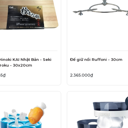
Hinoki KAI Nhật Bản - Seki
Đế giữ nồi Ruffoni - 30cm
roku - 30x20cm
45₫
2.365.000₫