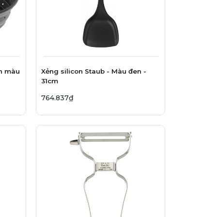
ọn màu
Xẻng silicon Staub - Màu đen -
31cm
764.837₫