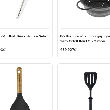
i KAI Nhật Bản - House Select
Bộ thau và rổ silicon gấp g
xám COOLINATO - 2 món
00₫
489.927₫