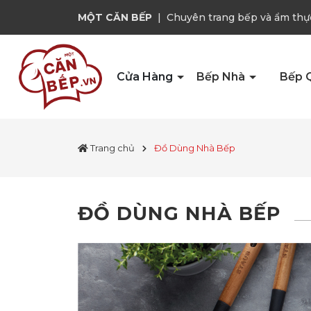
MỘT CĂN BẾP
|
Chuyên trang bếp và ẩm thự
Cửa Hàng
Bếp Nhà
Bếp 
Trang chủ
Đồ Dùng Nhà Bếp
ĐỒ DÙNG NHÀ BẾP