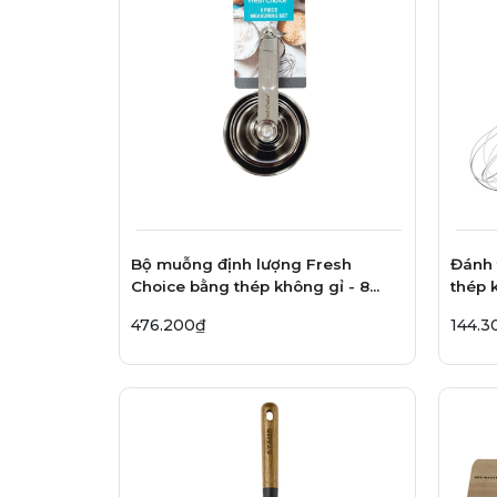
Bộ muỗng định lượng Fresh
Đánh 
Choice bằng thép không gỉ - 8
thép 
món
476.200₫
144.3