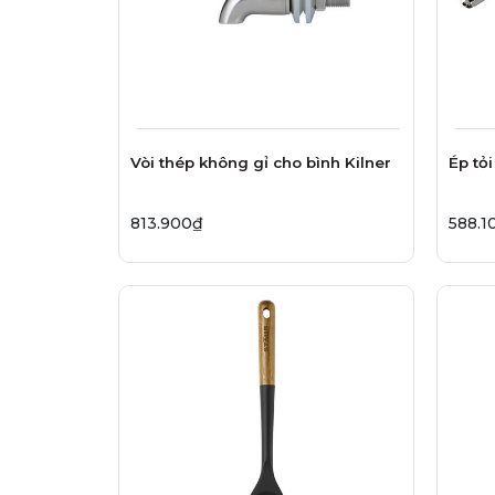
Vòi thép không gỉ cho bình Kilner
Ép tỏ
813.900₫
588.1