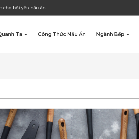
c cho hội yêu nấu ăn
Quanh Ta
Công Thức Nấu Ăn
Ngành Bếp