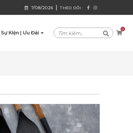
|
7/08/2026
THEO DÕI :
0
Sự Kiện | Ưu Đãi