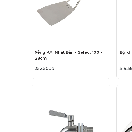
Xẻng KAI Nhật Bản - Select 100 -
Bộ k
28cm
352.500₫
519.3