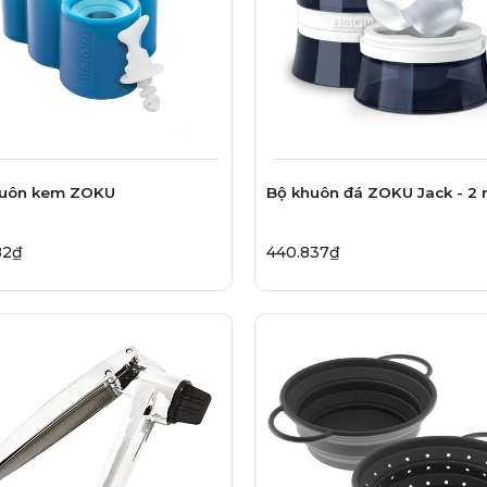
huôn kem ZOKU
Bộ khuôn đá ZOKU Jack - 2
82₫
440.837₫