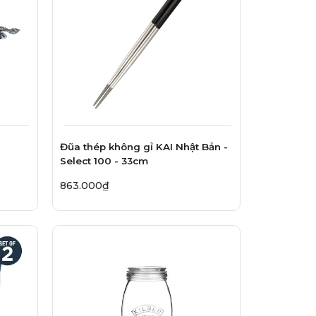
Đũa thép không gỉ KAI Nhật Bản -
Select 100 - 33cm
863.000₫