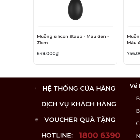
Muỗng silicon Staub - Màu đen -
Muỗng
31cm
Màu đ
648.000₫
756.
Về 
HỆ THỐNG CỬA HÀNG
B
DỊCH VỤ KHÁCH HÀNG
B
VOUCHER QUÀ TẶNG
C
1800 6390
HOTLINE:
N