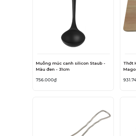
Muỗng múc canh silicon Staub -
Thớt 
Màu đen - 31cm
Mago
756.000₫
931.7