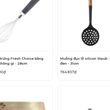
trứng Fresh Choice bằng
Muỗng đục lỗ silicon Staub 
không gỉ - 28cm
đen - 31cm
00₫
764.837₫