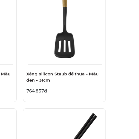
- Màu
Xẻng silicon Staub đế thưa - Màu
đen - 31cm
764.837₫