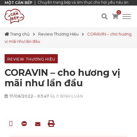
Chuyên trang bếp và ẩm thực cho hội yêu nấu ăn
MỘT CĂN BẾP
|
0
Trang chủ
Review Thương Hiệu
CORAVIN – cho hương
vị mãi như lần đầu
REVIEW THƯƠNG HIỆU
CORAVIN – cho hương vị
mãi như lần đầu
17/08/2022 - 03:47
0
BÌNH LUẬN