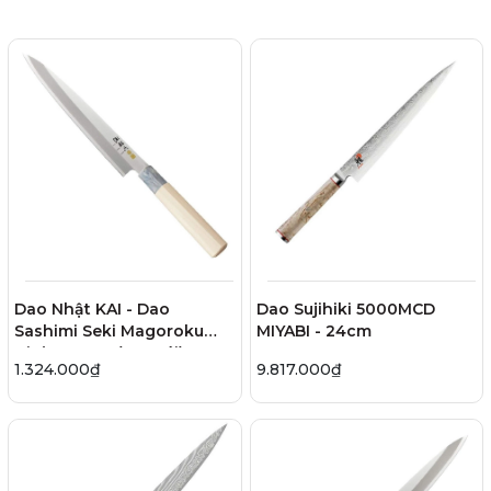
Dao Nhật KAI - Dao
Dao Sujihiki 5000MCD
Sashimi Seki Magoroku
MIYABI - 24cm
Ginju - 21cm (tay trái)
1.324.000₫
9.817.000₫