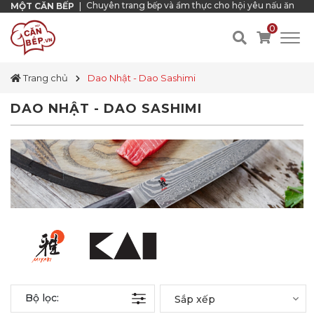
Chuyên trang bếp và ẩm thực cho hội yêu nấu ăn
MỘT CĂN BẾP
|
0
Trang chủ
Dao Nhật - Dao Sashimi
DAO NHẬT - DAO SASHIMI
Bộ lọc:
Sắp xếp