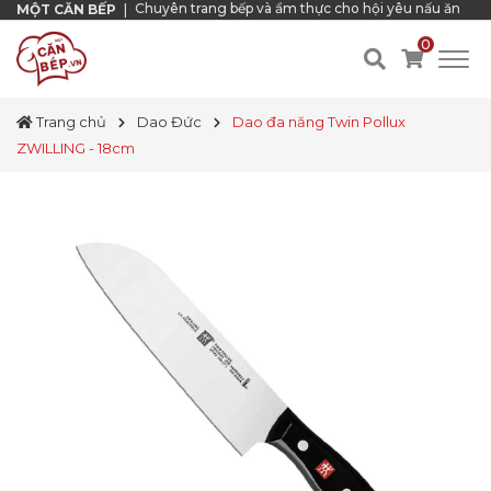
Chuyên trang bếp và ẩm thực cho hội yêu nấu ăn
MỘT CĂN BẾP
|
0
Trang chủ
Dao Đức
Dao đa năng Twin Pollux
ZWILLING - 18cm