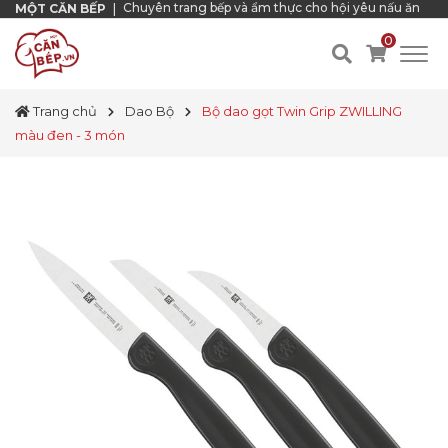
Chuyên trang bếp và ẩm thực cho hội yêu nấu ăn
MỘT CĂN BẾP
|
0
Trang chủ
Dao Bộ
Bộ dao gọt Twin Grip ZWILLING
màu đen - 3 món