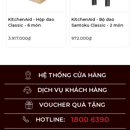
KitchenAid - Hộp dao
KitchenAid - Bộ dao
Classic - 6 món
Santoku Classic - 2 món
3.917.000₫
972.000₫
HỆ THỐNG CỬA HÀNG
DỊCH VỤ KHÁCH HÀNG
VOUCHER QUÀ TẶNG
1800 6390
HOTLINE:
Bộ dao gọt Twin Grip ZWILLING màu đen 3 món chính