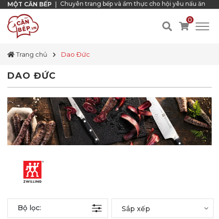
Chuyên trang bếp và ẩm thực cho hội yêu nấu ăn
MỘT CĂN BẾP
|
0
Trang chủ
Dao Đức
DAO ĐỨC
Bộ lọc:
Sắp xếp