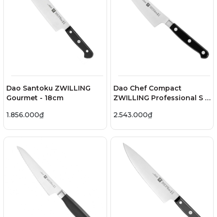
Dao Santoku ZWILLING
Dao Chef Compact
Gourmet - 18cm
ZWILLING Professional S -
14cm
1.856.000₫
2.543.000₫