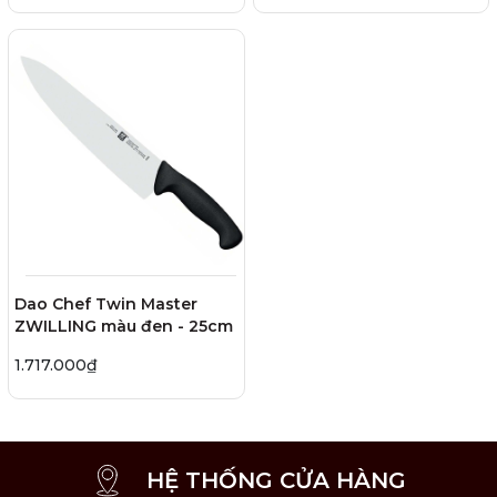
Dao Chef Twin Master
ZWILLING màu đen - 25cm
1.717.000₫
HỆ THỐNG CỬA HÀNG