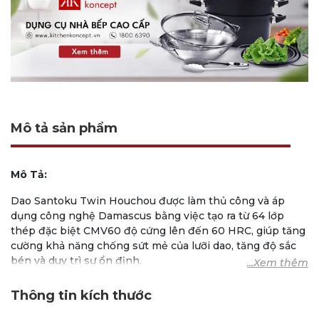
Mô tả sản phẩm
Mô Tả:
Dao Santoku Twin Houchou được làm thủ công và áp
dụng công nghệ Damascus bằng việc tạo ra từ 64 lớp
thép đặc biệt CMV60 độ cứng lên đến 60 HRC, giúp tăng
cường khả năng chống sứt mẻ của lưỡi dao, tăng độ sắc
bén và duy trì sự ổn định.
Áp dụng công nghệ trui lạnh CRYODUR®: thép sẽ được
Thông tin kích thước
trui lạnh và rèn ở nhiệt độ thấp dưới -196 độ C nhằm cân
bằng kết cấu của thép và định hình con dao. Sau đó, lưỡi