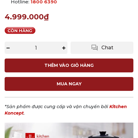
Hotline:
1800 6390
4.999.000₫
question_answer
Chat
THÊM VÀO GIỎ HÀNG
MUA NGAY
*Sản phẩm được cung cấp và vận chuyển bởi
Kitchen
Koncept
.