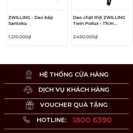
Dao Santoku Twin Houchou D60
là sản phẩm của
thương hiệu ZWILLING đến từ Đức.
ZWILLING - Dao bếp
Dao chặt thịt ZWILLING
Santoku
Twin Pollux - 17cm
(N2024)
1.210.000₫
2.430.000₫
HỆ THỐNG CỬA HÀNG
DỊCH VỤ KHÁCH HÀNG
VOUCHER QUÀ TẶNG
1800 6390
HOTLINE: