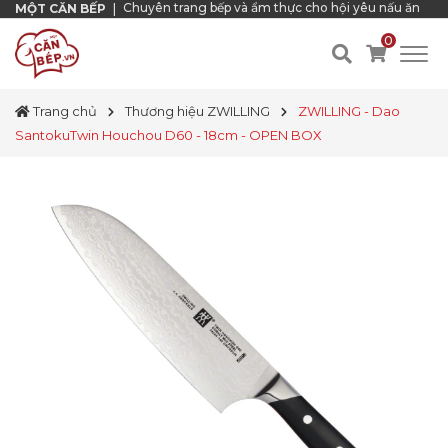
Chuyên trang bếp và ẩm thực cho hội yêu nấu ăn
MỘT CĂN BẾP
|
0
Trang chủ
Thương hiệu ZWILLING
ZWILLING - Dao
SantokuTwin Houchou D60 - 18cm - OPEN BOX