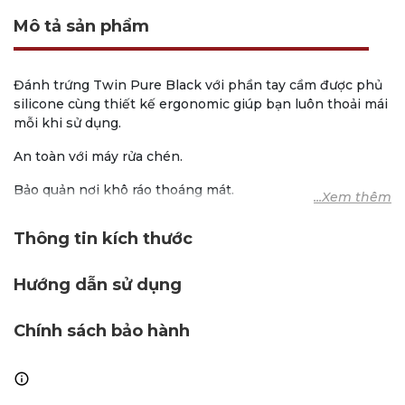
Mô tả sản phẩm
Đánh trứng Twin Pure Black với phần tay cầm được phủ
silicone cùng thiết kế ergonomic giúp bạn luôn thoải mái
mỗi khi sử dụng.
An toàn với máy rửa chén.
Bảo quản nơi khô ráo thoáng mát.
Thương hiệu: ZWILLING
Thông tin kích thước
Chất liệu: Thép không gỉ.
Hướng dẫn sử dụng
Sản phẩm không bảo hành.
Sử Dụng:
Chính sách bảo hành
Chuyên dùng để đánh trứng.
Bảo Quản: