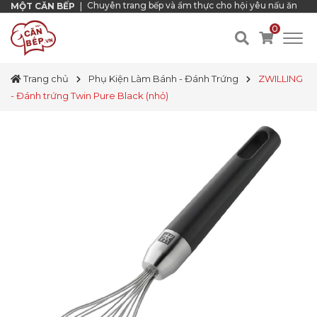
Chuyên trang bếp và ẩm thực cho hội yêu nấu ăn
MỘT CĂN BẾP
|
0
Trang chủ
Phụ Kiện Làm Bánh - Đánh Trứng
ZWILLING
- Đánh trứng Twin Pure Black (nhỏ)