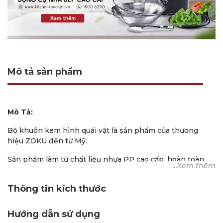
Mô tả sản phẩm
Mô Tả:
Bộ khuôn kem hình quái vật là sản phẩm của thương
hiệu ZOKU đến từ Mỹ.
Sản phẩm làm từ chất liệu nhựa PP cao cấp, hoàn toàn
không chứa BPA và Phthalate.
Thông tin kích thước
Khuôn được thiết kế tiện lợi dùng làm kem nhanh chóng
cùng kiểu dáng ngộ nghĩnh với hình dạng quái vật khác
nhau, đặc biệt ấn tượng với trẻ nhỏ. Khuôn được thiết kế
Hướng dẫn sử dụng
để tháo khuôn kem dễ dàng và không cần ngâm nước