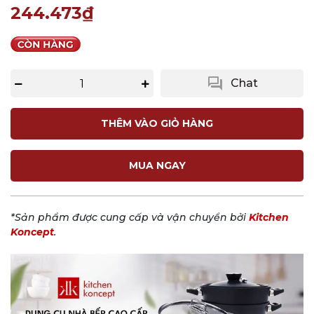
244.473₫
question_answer
Chat
THÊM VÀO GIỎ HÀNG
MUA NGAY
*Sản phẩm được cung cấp và vận chuyển bởi
Kitchen
Koncept
.