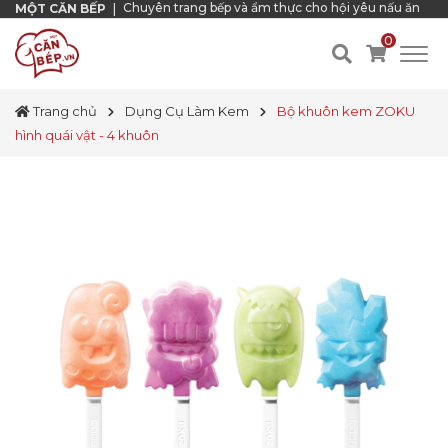
Chuyên trang bếp và ẩm thực cho hội yêu nấu ăn
MỘT CĂN BẾP
|
0
Trang chủ
Dụng Cụ Làm Kem
Bộ khuôn kem ZOKU
hình quái vật - 4 khuôn