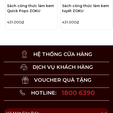
kem ngon hơn.
Sách công thức làm kem
Sách công thức làm kem
Quick Pops ZOKU
tuyết ZOKU
431.000₫
431.000₫
HỆ THỐNG CỬA HÀNG
DỊCH VỤ KHÁCH HÀNG
VOUCHER QUÀ TẶNG
1800 6390
HOTLINE: