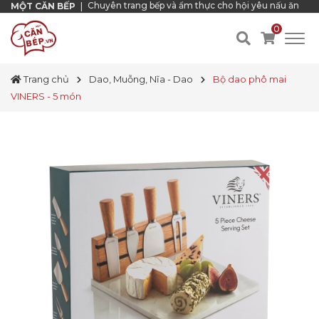
Chuyên trang bếp và ẩm thực cho hội yêu nấu ăn
MỘT CĂN BẾP
|
0
Trang chủ
Dao, Muỗng, Nĩa - Dao
Bộ dao phô mai
VINERS - 5 món