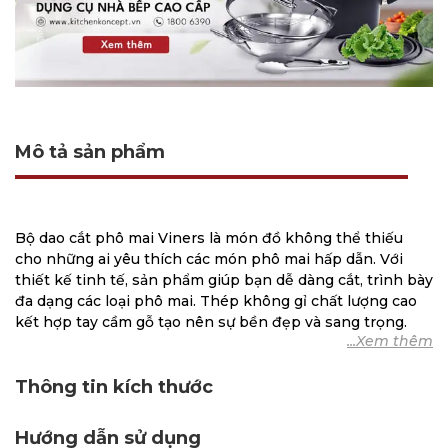
Mô tả sản phẩm
Bộ dao cắt phô mai Viners là món đồ không thể thiếu
cho những ai yêu thích các món phô mai hấp dẫn. Với
thiết kế tinh tế, sản phẩm giúp bạn dễ dàng cắt, trình bày
đa dạng các loại phô mai. Thép không gỉ chất lượng cao
kết hợp tay cầm gỗ tạo nên sự bền đẹp và sang trọng.
Đặc điểm nổi bật của Bộ
Thông tin kích thước
dao phô mai 5 món Viners
Hướng dẫn sử dụng
Chất liệu bộ dao