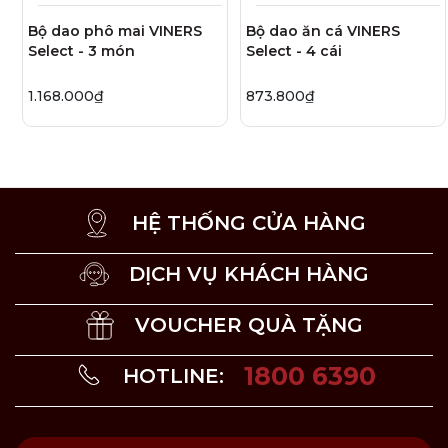
1 Nĩa phô mai (12.6cm) dùng để gắp trực tiếp và
Bộ dao phô mai VINERS
Bộ dao ăn cá VINERS
phục vụ phô mai đã được cắt.
Select - 3 món
Select - 4 cái
1 Khay đựng phô mai bằng đá (25 x 20 x 1.5 cm) để
trưng bày đẹp mắt hơn và giữ mát phô mai.
1 Giá cắm dao nam châm để bảo quản dao an toàn.
1.168.000₫
873.800₫
HỆ THỐNG CỬA HÀNG
DỊCH VỤ KHÁCH HÀNG
VOUCHER QUÀ TẶNG
1800 6390
HOTLINE: