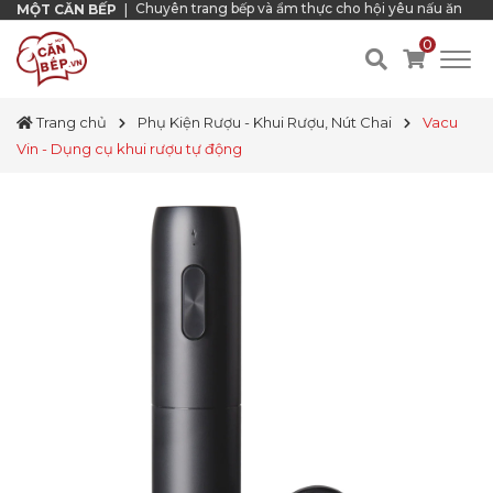
Chuyên trang bếp và ẩm thực cho hội yêu nấu ăn
MỘT CĂN BẾP
|
0
Trang chủ
Phụ Kiện Rượu - Khui Rượu, Nút Chai
Vacu
Vin - Dụng cụ khui rượu tự động