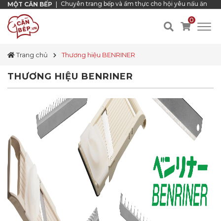
Chuyên trang bếp và ẩm thực cho hội yêu nấu ăn
MỘT CĂN BẾP
|
0
Trang chủ
Thương hiệu BENRINER
THƯƠNG HIỆU BENRINER