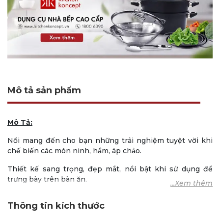
Mô tả sản phẩm
Mô Tả:
Nồi mang đến cho bạn những trải nghiệm tuyệt vời khi
chế biến các món ninh, hầm, áp chảo.
Thiết kế sang trọng, đẹp mắt, nổi bật khi sử dụng để
trưng bày trên bàn ăn.
Bên trong nồi được phủ lớp men đen, giúp hạn chế trầy
Thông tin kích thước
xước và món ăn trở nên đẹp mắt hơn.