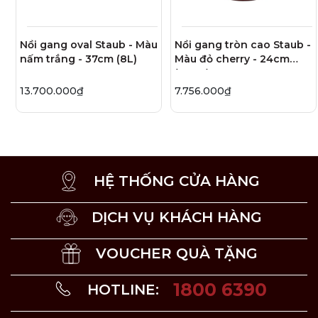
Bên ngoài được phủ men thuỷ tinh, đảm bảo bền
màu, hạn chế trầy xước.
Nồi gang oval Staub - Màu
Nồi gang tròn cao Staub -
Núm nắp nồi được làm bằng niken với khả năng
nấm trắng - 37cm (8L)
Màu đỏ cherry - 24cm
chịu nhiệt lên tới 250 độ C.
(4.75L)
Sản phẩm có các màu: xám, xanh đen, vàng, đỏ lựu,
13.700.000₫
7.756.000₫
đen, đỏ cherry.
Nắp nồi được thiết kế đặc biệt, giúp hơi nước được đối
lưu liên tục, cùng tất cả hương vị tuyệt vời của món ăn
HỆ THỐNG CỬA HÀNG
được giữ lại bên trong nồi. Hơi nước ngưng tụ ở nắp
nồi, rơi nhỏ giọt xuống và phân bổ đều vào thức ăn, quá
DỊCH VỤ KHÁCH HÀNG
trình này giúp việc nấu ăn hiệu quả
hơn 9 lần
và giữ độ
ẩm luôn
cao hơn 20%
so với các sản phẩm thông thường,
giúp món ăn chín đều mềm mọng mà không bị khô.
VOUCHER QUÀ TẶNG
1800 6390
HOTLINE:
Thông tin kích thước: