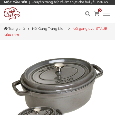
Chuyên trang bếp và ẩm thực cho hội yêu nấu ăn
MỘT CĂN BẾP
|
0
Trang chủ
Nồi Gang Tráng Men
Nồi gang oval STAUB -
Màu xám