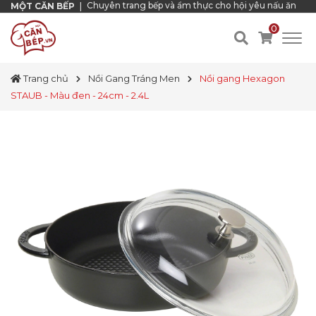
Chuyên trang bếp và ẩm thực cho hội yêu nấu ăn
MỘT CĂN BẾP
|
0
Trang chủ
Nồi Gang Tráng Men
Nồi gang Hexagon
STAUB - Màu đen - 24cm - 2.4L