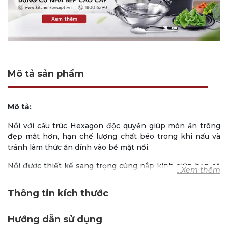
Mô tả sản phẩm
Mô tả:
Nồi với cấu trúc Hexagon độc quyền giúp món ăn trông
đẹp mắt hơn, hạn chế lượng chất béo trong khi nấu và
tránh làm thức ăn dính vào bề mặt nồi.
Nồi được thiết kế sang trọng cùng nắp kính giúp bạn có
thể trực tiếp đặt lên bàn ăn.
Thông tin kích thước
Nắp đậy bằng kính cao cấp còn hạn chế thất thoát nhiệt,
giúp thức ăn giữ được độ ẩm tối ưu hơn và tiết kiệm năng
lượng.
Hướng dẫn sử dụng