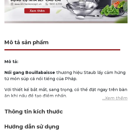
Mô tả sản phẩm
Mô tả:
Nồi gang Bouillabaisse
thương hiệu Staub lấy cảm hứng
từ món súp cá nổi tiếng của Pháp.
Với thiết kế bắt mắt, sang trọng, có thể đặt ngay trên bàn
ăn khi nấu để tạo điểm nhấn.
Lớp phủ men bên ngoài hạn chế mài mòn, chống mài
Thông tin kích thước
mòn, dễ dàng vệ sinh.
Núm nồi hình cá được làm bằng niken
Hướng dẫn sử dụng