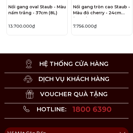
Nồi gang oval Staub - Màu
Nồi gang tròn cao Staub -
Nồi gang Bouillabaisse màu xanh đen
là sản phẩm của
nấm trắng - 37cm (8L)
Màu đỏ cherry - 24cm
thương hiệu STAUB đến từ Pháp.
(4.75L)
Nồi lấy cảm hứng từ món súp cá nổi tiếng của
13.700.000₫
7.756.000₫
Pháp với thiết kế bắt mắc, sang trọng, có thể đặt
ngay trên bàn ăn khi nấu để tạo điểm nhấn.
Với chất liệu gang, sản phẩm giúp truyền và giữ
nhiệt tối ưu, giữ nguyên vẹn hương vị của món ăn.
HỆ THỐNG CỬA HÀNG
Lớp phủ men bên ngoài chống trầy, chống mài
mòn, dễ dàng vệ sinh.
DỊCH VỤ KHÁCH HÀNG
Núm tay cầm hình cá được làm bằng niken, có thể
chịu nhiệt lên đến 250 độ C.
VOUCHER QUÀ TẶNG
Sử dụng trên tất cả các loại bếp, lý tưởng trên bếp
từ và lò nướng.
1800 6390
HOTLINE: