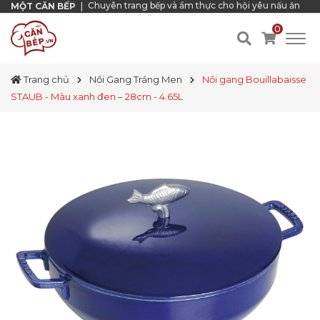
Chuyên trang bếp và ẩm thực cho hội yêu nấu ăn
MỘT CĂN BẾP
|
0
Trang chủ
Nồi Gang Tráng Men
Nồi gang Bouillabaisse
STAUB - Màu xanh đen – 28cm - 4.65L