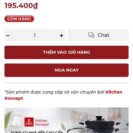
195.400₫
question_answer
Chat
THÊM VÀO GIỎ HÀNG
MUA NGAY
*Sản phẩm được cung cấp và vận chuyển bởi
Kitchen
Koncept
.