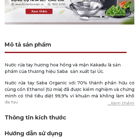
Mô tả sản phẩm
Nước rửa tay hương hoa hồng và mận Kakadu là sản
phẩm của thương hiệu Saba sản xuất tại Úc.
Nước rửa tay Saba Organic với 70% thành phần hữu cơ
cùng cồn Ethanol (từ mía) đã được kiểm nghiệm và chứng
mình có thể tiêu diệt 99,9% vi khuẩn mà không làm khô
da tay.
Sản phẩm đem lai một hương thơm dễ chịu từ tinh chất
Thông tin kích thước
hoa hồng & mận Kakadu.
Sản phẩm có chiết xuất từ các thành phần thiên nhiên
Hướng dẫn sử dụng
bao gồm: cồn mía, tinh chất lá cây lô hội, nước tinh khiết,