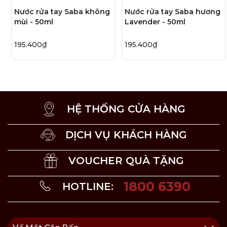
chất hoa hồng & mận Kakadu.
Nước rửa tay Saba không
Nước rửa tay Saba hương
Sản phẩm có chiết suất từ các thành phần thiên
mùi - 50ml
Lavender - 50ml
nhiên bao gồm: cồn mía, tinh chất lá cây lô hội,
nước tinh khiết, tinh dầu hoa hồng & mận Kakadu,
195.400₫
195.400₫
tinh chất giữ ẩm, làm mềm da tay.
Thiết kế chai dạng xịt, gọn nhẹ, có thể mang đi
mọi nơi.
HỆ THỐNG CỬA HÀNG
DỊCH VỤ KHÁCH HÀNG
VOUCHER QUÀ TẶNG
1800 6390
HOTLINE: