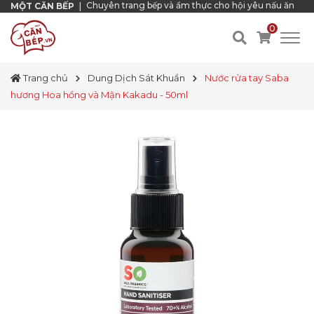
Chuyên trang bếp và ẩm thực cho hội yêu nấu ăn
MỘT CĂN BẾP
|
0
Trang chủ
Dung Dịch Sát Khuẩn
Nước rửa tay Saba
hương Hoa hồng và Mận Kakadu - 50ml