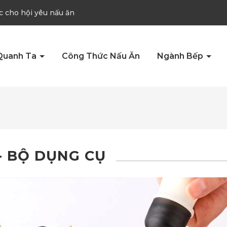
c cho hội yêu nấu ăn
Quanh Ta
Công Thức Nấu Ăn
Ngành Bếp
- BỘ DỤNG CỤ