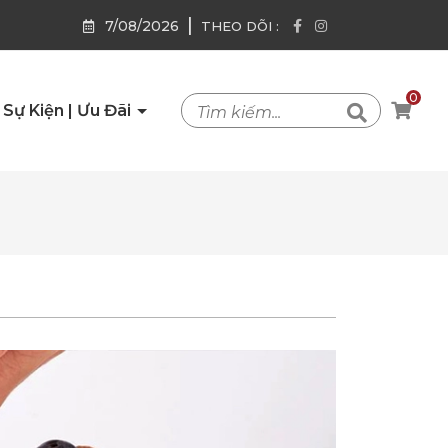
|
7/08/2026
THEO DÕI :
0
Sự Kiện | Ưu Đãi