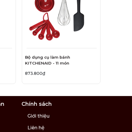
Bộ dụng cụ làm bánh
KITCHENAID - 11 món
873.800₫
ẫn
Chính sách
Giới thiệu
Liên hệ