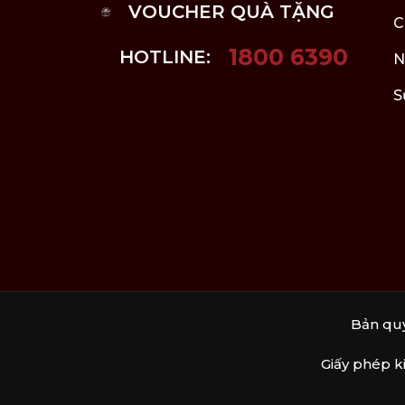
VOUCHER QUÀ TẶNG
C
1800 6390
HOTLINE:
N
S
Bản qu
Giấy phép k