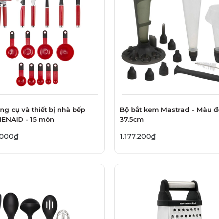
ng cụ và thiết bị nhà bếp
Bộ bắt kem Mastrad - Màu đ
ENAID - 15 món
37.5cm
.000₫
1.177.200₫