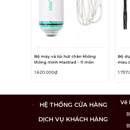
Bộ máy và túi hút chân không
Bộ dụ
thông minh Mastrad - 11 món
màu đ
1.620.000₫
1.757
Về 
HỆ THỐNG CỬA HÀNG
B
DỊCH VỤ KHÁCH HÀNG
B