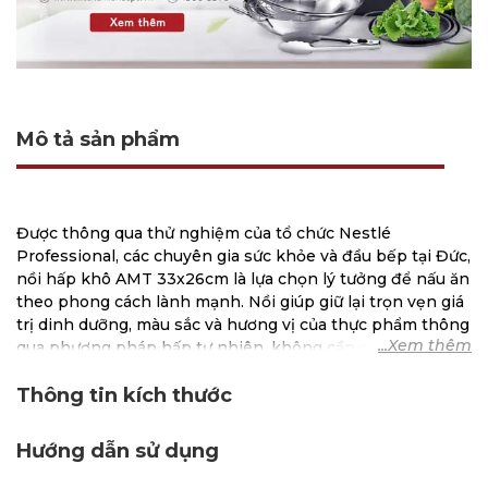
Mô tả sản phẩm
Được thông qua thử nghiệm của tổ chức Nestlé
Professional, các chuyên gia sức khỏe và đầu bếp tại Đức,
nồi hấp khô AMT 33x26cm là lựa chọn lý tưởng để nấu ăn
theo phong cách lành mạnh. Nồi giúp giữ lại trọn vẹn giá
trị dinh dưỡng, màu sắc và hương vị của thực phẩm thông
qua phương pháp hấp tự nhiên, không cần dầu hay mỡ
thừa.
Thông tin kích thước
Đặc điểm nổi bật của Nồi
Hướng dẫn sử dụng
hấp khô AMT 33x26cm