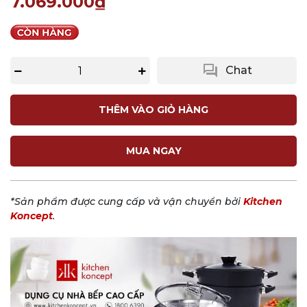
7.069.000₫
question_answer
Chat
THÊM VÀO GIỎ HÀNG
MUA NGAY
*Sản phẩm được cung cấp và vận chuyển bởi
Kitchen
Koncept
.