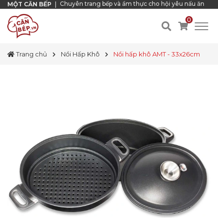
Chuyên trang bếp và ẩm thực cho hội yêu nấu ăn
MỘT CĂN BẾP
|
0
Trang chủ
Nồi Hấp Khô
Nồi hấp khô AMT - 33x26cm