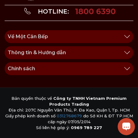
Với kích thước dài 33cm, rộng 26cm và dung tích 6L, nồi
có thể nấu được số lượng lớn thực phẩm, rất thích hợp
1800 6390
HOTLINE:
cho các bữa ăn gia đình hoặc những dịp cần chế biến
nhiều món.
Thiết kế tay cầm và nắp nồi
Về Một Căn Bếp
Nắp nồi được tích hợp nhiệt kế với điểm kiểm tra nhiệt
độ chính xác, đảm bảo mức nhiệt luôn duy trì ở 80 – 90
Thông tin & Hướng dẫn
độ C. Đây là nhiệt độ được khuyến nghị bởi các chuyên
gia dinh dưỡng, giúp thực phẩm chín đều mà vẫn giữ
được độ tươi ngon tự nhiên.
Chính sách
Tay cầm của xửng và nồi chịu nhiệt đến 240 độ C, được
bố trí ở hai bên giúp việc di chuyển hay bưng bê nồi trở
nên an toàn và thuận tiện hơn.
Bản quyền thuộc về
Công ty TNHH Vietnam Premium
Products Trading
Địa chỉ: 207C Nguyễn Văn Thủ, P. Đa Kao, Quận 1, Tp. HCM
Giấy phép kinh doanh số
0312768679
do Sở KH & ĐT TP.HCM
cấp ngày 07/05/2014
Số liên hệ góp ý:
0969 789 227