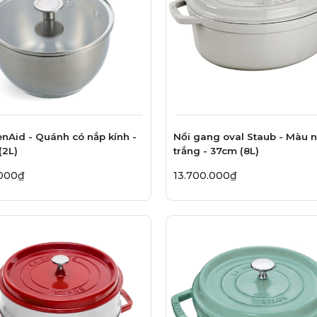
enAid - Quánh có nắp kính -
Nồi gang oval Staub - Màu 
(2L)
trắng - 37cm (8L)
.000₫
13.700.000₫