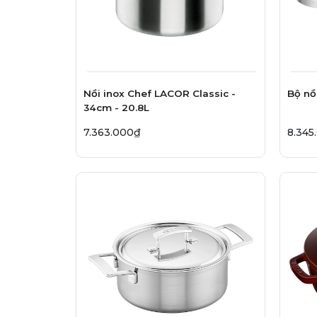
Nồi inox Chef LACOR Classic -
Bộ nồ
34cm - 20.8L
7.363.000₫
8.345