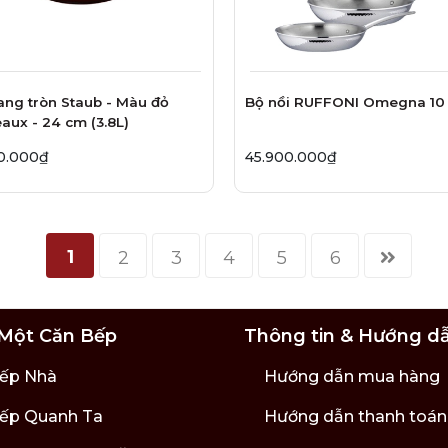
ang tròn Staub - Màu đỏ
Bộ nồi RUFFONI Omegna 10
aux - 24 cm (3.8L)
0.000₫
45.900.000₫
1
2
3
4
5
6
Một Căn Bếp
Thông tin & Hướng d
ếp Nhà
Hướng dẫn mua hàng
ếp Quanh Ta
Hướng dẫn thanh toán