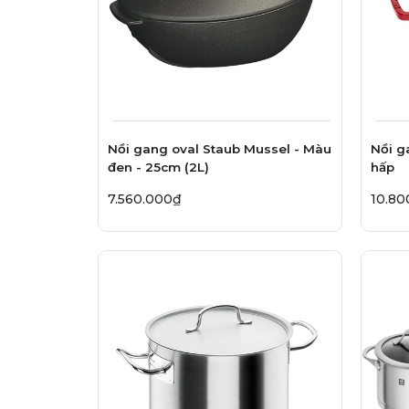
Nồi gang oval Staub Mussel - Màu
Nồi g
đen - 25cm (2L)
hấp
7.560.000₫
10.80