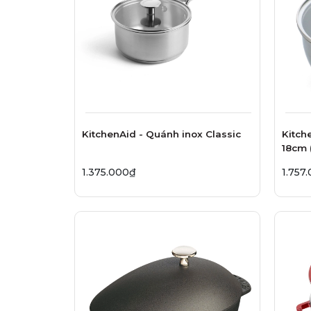
KitchenAid - Quánh inox Classic
Kitch
18cm 
1.375.000₫
1.757