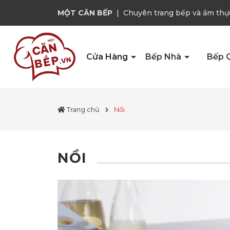
MỘT CĂN BẾP
|
Chuyên trang bếp và ẩm thự
Cửa Hàng
Bếp Nhà
Bếp 
Trang chủ
Nồi
NỒI