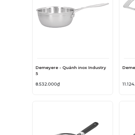
Demeyere - Quánh inox Industry
Demey
5
8.532.000₫
11.12