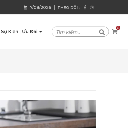
|
7/08/2026
THEO DÕI :
0
Sự Kiện | Ưu Đãi