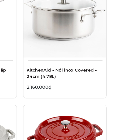
nắp
KitchenAid - Nồi inox Covered -
24cm (4.78L)
2.160.000₫