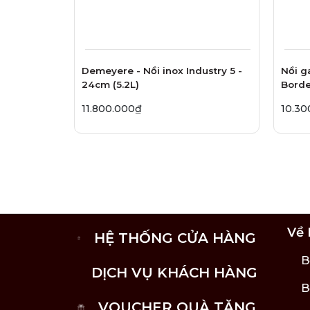
Demeyere - Nồi inox Industry 5 -
Nồi g
24cm (5.2L)
Borde
11.800.000₫
10.30
Về 
HỆ THỐNG CỬA HÀNG
B
DỊCH VỤ KHÁCH HÀNG
B
VOUCHER QUÀ TẶNG