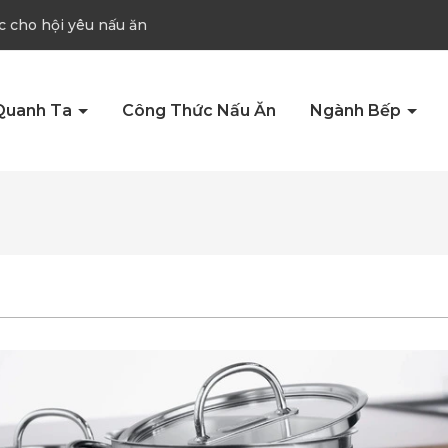
c cho hội yêu nấu ăn
Quanh Ta
Công Thức Nấu Ăn
Ngành Bếp