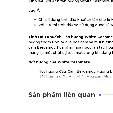
Tinh dầu khuếch tán hương White Cashmire là
Lưu Ý:
Chỉ sử dụng tinh dầu khuếch tán cho lọ
Với 200ml tinh dầu sẽ sử dụng được +/- 4
Tinh Dầu Khuếch Tán hương White Cashme
hương thơm tinh tế của hoa cam và mùi hương
cam Bergamot, hoa nhài, hoa ngọc lan tây, h
mang lại một chút sự tươi mát trong khi dùng 
Nốt hương của White Cashmere
Nốt hương đầu: Cam Bergamot, Hương b
Nốt hương giữa: Hoa nhài, Hoa cam, Hoa 
Nốt hương cuối: Hoắc hương, Gỗ đàn hươ
Sản phẩm liên quan