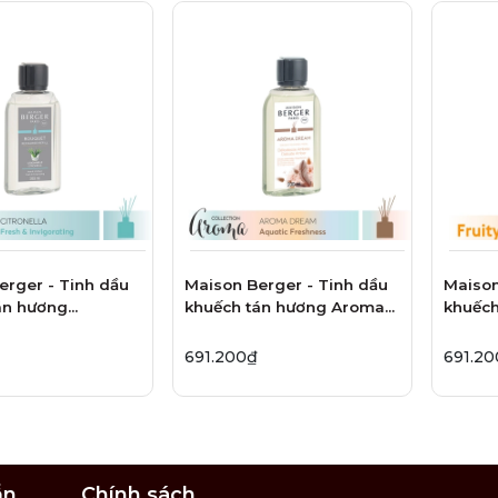
erger - Tinh dầu
Maison Berger - Tinh dầu
Maison
án hương
khuếch tán hương Aroma
khuếc
a - 200ml
Dream - 200ml
Flower
691.200₫
691.2
ẫn
Chính sách