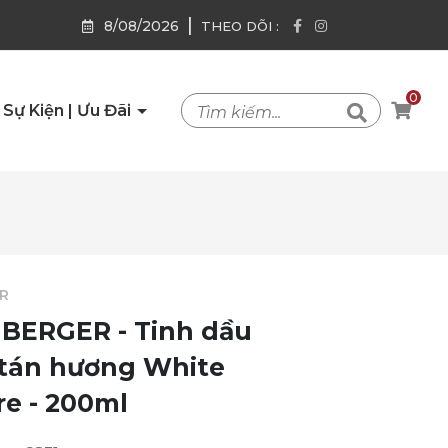
|
8/08/2026
THEO DÕI :
0
Sự Kiện | Ưu Đãi
R
BERGER - Tinh dầu
tán hương White
e - 200ml