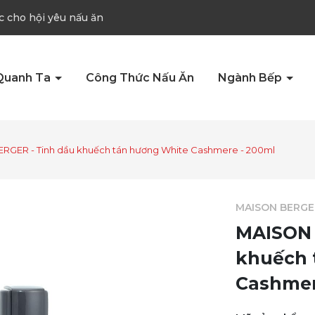
c cho hội yêu nấu ăn
Quanh Ta
Công Thức Nấu Ăn
Ngành Bếp
RGER - Tinh dầu khuếch tán hương White Cashmere - 200ml
MAISON BERGE
MAISON 
khuếch 
Cashmer