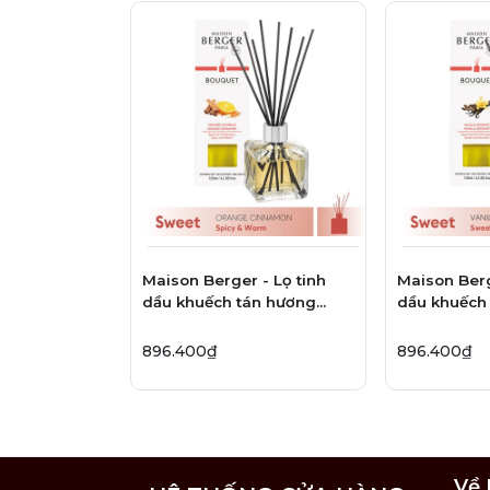
Maison Berger - Lọ tinh
Maison Berg
dầu khuếch tán hương
dầu khuếch
Orange Cinnamon - 125ml
Vanilla Gou
896.400₫
896.400₫
Về 