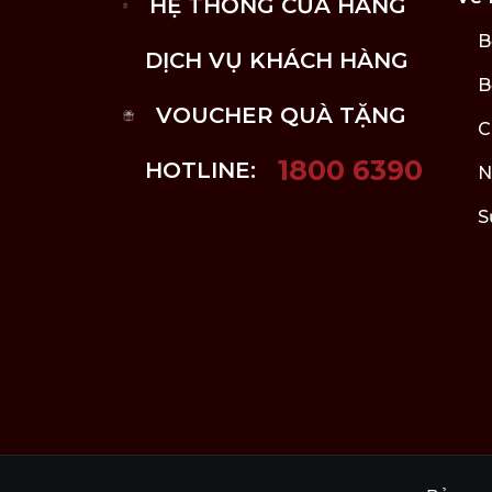
HỆ THỐNG CỬA HÀNG
B
DỊCH VỤ KHÁCH HÀNG
B
VOUCHER QUÀ TẶNG
C
1800 6390
HOTLINE:
N
S
Hướng Dẫn Sử Dụng:
1) Lựa chọn hương thơm cho lọ khuếch tán tin
2) Cho tinh dầu vào 2/3 thể tích của lọ khuếch 
3) Cho bộ que khuếch tán vào lọ (khuyến nghị 