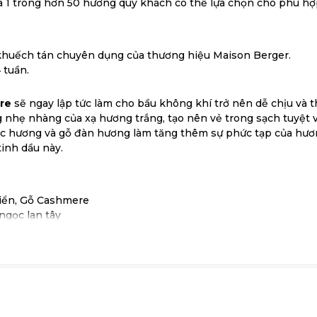
 1 trong hơn 50 hương quý khách có thể lựa chọn cho phù hợp
 khuếch tán chuyên dụng của thương hiệu Maison Berger.
 tuần.
re
sẽ ngay lập tức làm cho bầu không khí trở nên dễ chịu và 
 nhẹ nhàng của xạ hương trắng, tạo nên vẻ trong sạch tuyệt 
oắc hương và gỗ đàn hương làm tăng thêm sự phức tạp của hươ
tinh dầu này.
iển, Gỗ Cashmere
ngọc lan tây
ng, Xạ hương trắng.