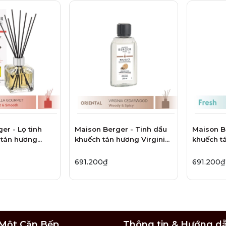
er - Lọ tinh
Maison Berger - Tinh dầu
Maison B
 tán hương
khuếch tán hương Virginia
khuếch t
rmet - 125ml
Cedarwood - 200ml
Citronell
691.200₫
691.200₫
Một Căn Bếp
Thông tin & Hướng d