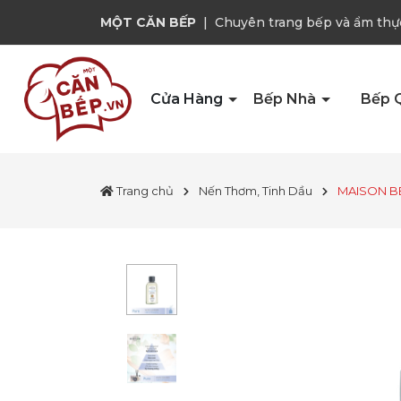
MỘT CĂN BẾP
|
Chuyên trang bếp và ẩm thự
Cửa Hàng
Bếp Nhà
Bếp 
Trang chủ
Nến Thơm, Tinh Dầu
MAISON BE