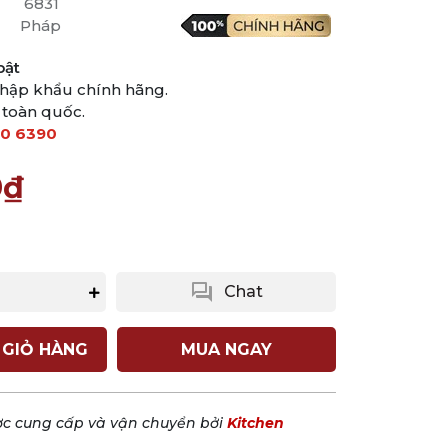
6831
Pháp
bật
hập khẩu chính hãng.
 toàn quốc.
0 6390
0₫
question_answer
Chat
 GIỎ HÀNG
MUA NGAY
c cung cấp và vận chuyển bởi
Kitchen