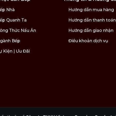
ếp Nhà
Hướng dẫn mua hàng
ếp Quanh Ta
Hướng dẫn thanh toán
ông Thức Nấu Ăn
Hướng dẫn giao nhận
gành Bếp
Điều khoản dịch vụ
ự Kiện | Ưu Đãi
h dầu Maison Berger.
tán.
lần đầu để 2-3 que)