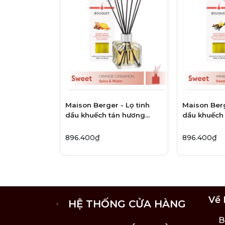
Maison Berger - Lọ tinh
Maison Berg
dầu khuếch tán hương
dầu khuếch
Orange Cinnamon - 125ml
Vanilla Gou
896.400₫
896.400₫
Về 
HỆ THỐNG CỬA HÀNG
B