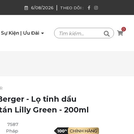
|
6/08/2026
THEO DÕI :
0
Sự Kiện | Ưu Đãi
R
erger - Lọ tinh dầu
án Lilly Green - 200ml
7587
Pháp