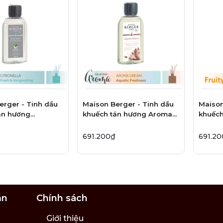
erger - Tinh dầu
Maison Berger - Tinh dầu
Maison
án hương
khuếch tán hương Aroma
khuếc
a - 200ml
Dream - 200ml
Flower
691.200₫
691.2
ẫn
Chính sách
Giới thiệu