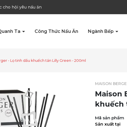
c cho hội yêu nấu ăn
Quanh Ta
Công Thức Nấu Ăn
Ngành Bếp
er - Lọ tinh dầu khuếch tán Lilly Green - 200ml
MAISON BERGE
Maison B
khuếch t
Mã sản phẩm
Sản xuất tại