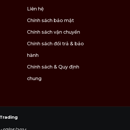
Liên hệ
Chính sách bảo mật
Chính sách vận chuyển
Chính sách đổi trả & bảo
hành
 một cơn gió từ khu rừng xanh tươi. Mở đầu
 lá cà chua mang lại chiều sâu tự nhiên, xanh
Chính sách & Quy định
g mang đến một lớp nền ấm áp, quyến rũ và đầy
chung
Trading
M
 07/05/2014