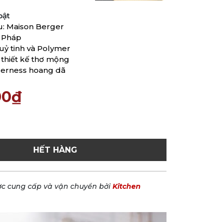
bật
u: Maison Berger
: Pháp
huỷ tinh và Polymer
h thiết kế thơ mộng
erness hoang dã
00₫
HẾT HÀNG
c cung cấp và vận chuyển bởi
Kitchen