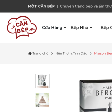
MỘT CĂN BẾP
|
Chuyên trang bếp và ẩm thự
Cửa Hàng
Bếp Nhà
Bếp 
Trang chủ
Nến Thơm, Tinh Dầu
Maison Berg