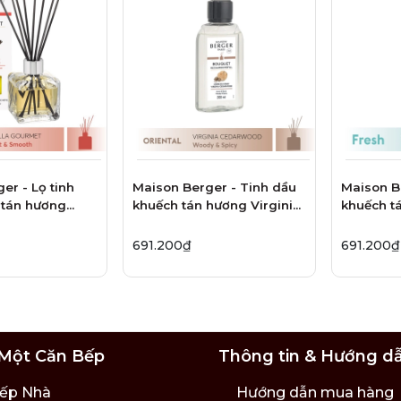
er - Lọ tinh
Maison Berger - Tinh dầu
Maison B
 tán hương
khuếch tán hương Virginia
khuếch t
rmet - 125ml
Cedarwood - 200ml
Citronell
691.200₫
691.200₫
Một Căn Bếp
Thông tin & Hướng d
ếp Nhà
Hướng dẫn mua hàng