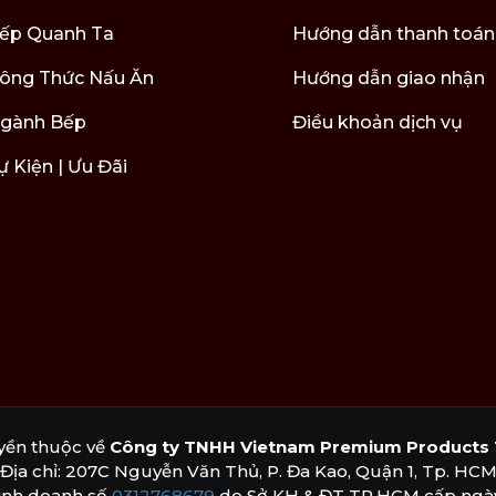
ếp Quanh Ta
Hướng dẫn thanh toán
ông Thức Nấu Ăn
Hướng dẫn giao nhận
Thiết kế lọ tinh dầu khuếch tán Lilly Green
gành Bếp
Điều khoản dịch vụ
h mẽ, hoang dã
ự Kiện | Ưu Đãi
Green là Wilderness, mang đậm nét mạnh mẽ và hoang dã, như
 sống động và tràn đầy năng lượng. Tiếp đó, nốt hương giữa từ
t hợp mạnh mẽ giữa hoắc hương, rêu sồi và gỗ bạch dương trắn
g sạch
, bạch dương trắng
yền thuộc về
Công ty TNHH Vietnam Premium Products 
Địa chỉ: 207C Nguyễn Văn Thủ, P. Đa Kao, Quận 1, Tp. HC
inh doanh số
0312768679
do Sở KH & ĐT TP.HCM cấp ngày