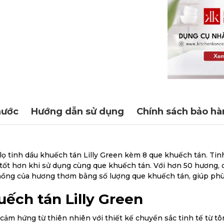
hước
Hướng dẫn sử dụng
Chính sách bảo hà
 lọ tinh dầu khuếch tán Lilly Green kèm 8 que khuếch tán. Ti
ốt hơn khi sử dụng cùng que khuếch tán. Với hơn 50 hương, q
ộ nồng của hương thơm bằng số lượng que khuếch tán, giúp ph
uếch tán Lilly Green
cảm hứng từ thiên nhiên với thiết kế chuyển sắc tinh tế từ t