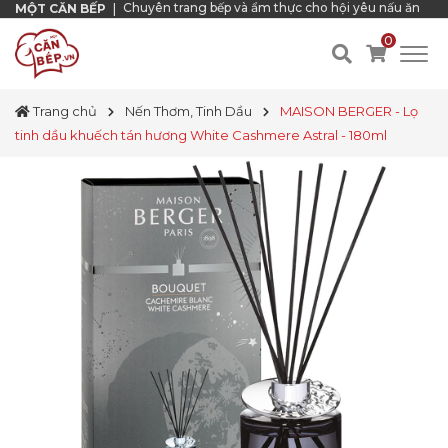
Chuyên trang bếp và ẩm thực cho hội yêu nấu ăn
MỘT CĂN BẾP
|
0
Trang chủ
Nến Thơm, Tinh Dầu
MAISON BERGER - Lọ
tinh dầu khuếch tán hương White Cashmere Astral - 180ml