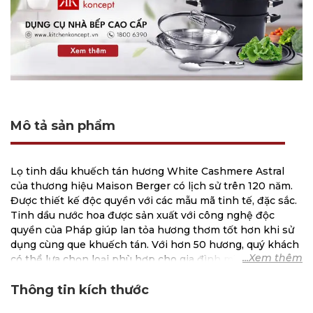
Mô tả sản phẩm
Lọ tinh dầu khuếch tán hương White Cashmere Astral
của thương hiệu Maison Berger có lịch sử trên 120 năm.
Được thiết kế độc quyền với các mẫu mã tinh tế, đặc sắc.
Tinh dầu nước hoa được sản xuất với công nghệ độc
quyền của Pháp giúp lan tỏa hương thơm tốt hơn khi sử
dụng cùng que khuếch tán. Với hơn 50 hương, quý khách
có thể lựa chọn loại phù hợp cho gia đình mình. Đặc biệt
có thể điều chỉnh độ nồng của hương thơm bằng số
lượng que khuếch tán, giúp phù hợp hơn với không gian
Thông tin kích thước
phòng.