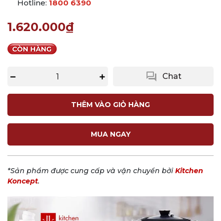
Hotline:
1800 6390
1.620.000₫
question_answer
Chat
THÊM VÀO GIỎ HÀNG
MUA NGAY
*Sản phẩm được cung cấp và vận chuyển bởi
Kitchen
Koncept
.