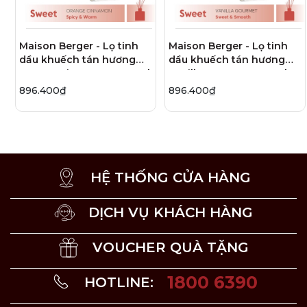
Maison Berger - Lọ tinh
Maison Berger - Lọ tinh
dầu khuếch tán hương
dầu khuếch tán hương
Orange Cinnamon - 125ml
Vanilla Gourmet - 125ml
896.400₫
896.400₫
HỆ THỐNG CỬA HÀNG
DỊCH VỤ KHÁCH HÀNG
VOUCHER QUÀ TẶNG
Bộ kẹp tinh dầu xe hơi Golden Wheat 2 món chính hãng
1800 6390
HOTLINE:
Khuếch tán mùi hương hiệu quả:
Hương thơm
được phân tán thông qua các lỗ thông hơi giúp