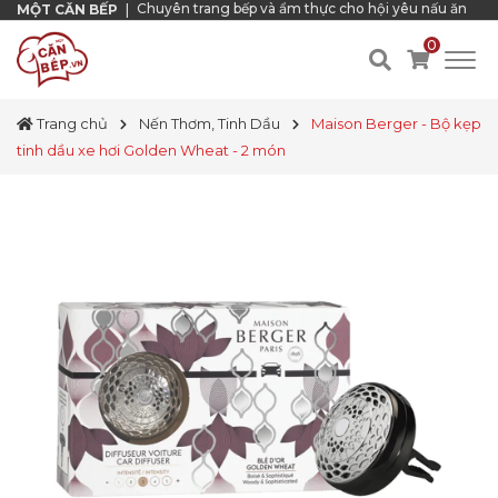
Chuyên trang bếp và ẩm thực cho hội yêu nấu ăn
MỘT CĂN BẾP
|
0
Trang chủ
Nến Thơm, Tinh Dầu
Maison Berger - Bộ kẹp
tinh dầu xe hơi Golden Wheat - 2 món