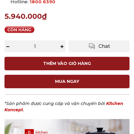
Hotline:
1800 6390
5.940.000₫
question_answer
Chat
THÊM VÀO GIỎ HÀNG
MUA NGAY
*Sản phẩm được cung cấp và vận chuyển bởi
Kitchen
Koncept
.