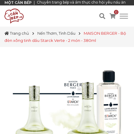
Chuyên trang bếp và ẩm thực cho hội yêu nấu ăn
MỘT CĂN BẾP
|
0
Trang chủ
Nến Thơm, Tinh Dầu
MAISON BERGER - Bộ
đèn xông tinh dầu Starck Verte - 2 món - 380ml