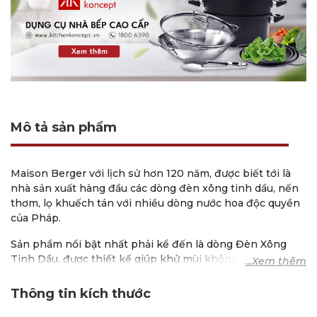
Mô tả sản phẩm
Maison Berger với lịch sử hơn 120 năm, được biết tới là
nhà sản xuất hàng đầu các dòng đèn xông tinh dầu, nến
thơm, lọ khuếch tán với nhiều dòng nước hoa độc quyền
của Pháp.
Sản phẩm nổi bật nhất phải kể đến là dòng Đèn Xông
Tinh Dầu, được thiết kế giúp khử mùi không khí cũng
như mang lại hương thơm độc đáo cho không gian sống
của bạn. Để sử dụng chung với đèn xông, bạn có thể tự
Thông tin kích thước
do lựa chọn hơn 50 hương thơm độc quyền của Maison