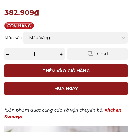
382.909₫
Màu sắc
question_answer
Chat
THÊM VÀO GIỎ HÀNG
MUA NGAY
*Sản phẩm được cung cấp và vận chuyển bởi
Kitchen
Koncept
.