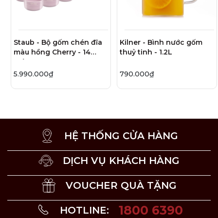
và nhắc chảo ra khỏi bếp một cách an toàn.
Staub - Bộ gốm chén đĩa
Kilner - Bình nước gốm
màu hồng Cherry - 14
thuỷ tinh - 1.2L
món
5.990.000₫
790.000₫
HỆ THỐNG CỬA HÀNG
DỊCH VỤ KHÁCH HÀNG
VOUCHER QUÀ TẶNG
1800 6390
HOTLINE: