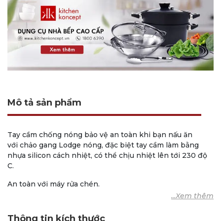
Mô tả sản phẩm
Tay cầm chống nóng bảo vệ an toàn khi bạn nấu ăn
với chảo gang Lodge nóng, đặc biệt tay cầm làm bằng
nhựa silicon cách nhiệt, có thể chịu nhiệt lên tới 230 độ
C.
An toàn với máy rửa chén.
Chuyên sử dụng trên dòng chảo: P12S3, P12SGR3.
Thông tin kích thước
Thương hiệu Lodge