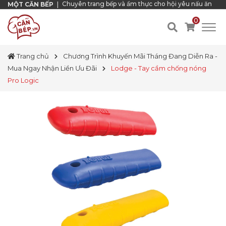
Chuyên trang bếp và ẩm thực cho hội yêu nấu ăn
MỘT CĂN BẾP
|
0
Trang chủ
Chương Trình Khuyến Mãi Tháng Đang Diễn Ra -
Mua Ngay Nhận Liền Ưu Đãi
Lodge - Tay cầm chống nóng
Pro Logic