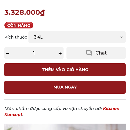
3.328.000₫
Kích thước
question_answer
Chat
THÊM VÀO GIỎ HÀNG
MUA NGAY
*Sản phẩm được cung cấp và vận chuyển bởi
Kitchen
Koncept
.