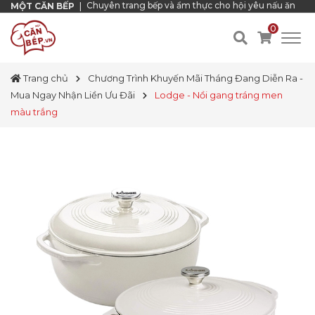
Chuyên trang bếp và ẩm thực cho hội yêu nấu ăn
MỘT CĂN BẾP
|
0
Trang chủ
Chương Trình Khuyến Mãi Tháng Đang Diễn Ra -
Mua Ngay Nhận Liền Ưu Đãi
Lodge - Nồi gang tráng men
màu trắng