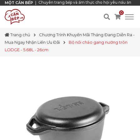
Chuyên trang bếp và ẩm thực cho hội yêu nấu ăn
MỘT CĂN BẾP
|
0
Trang chủ
Chương Trình Khuyến Mãi Tháng Đang Diễn Ra -
Mua Ngay Nhận Liền Ưu Đãi
Bộ nồi chảo gang nướng tròn
LODGE - 5.68L - 26cm