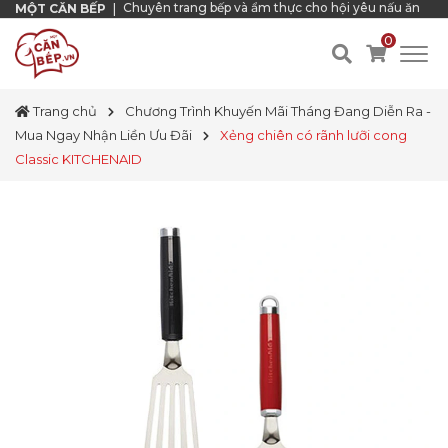
Chuyên trang bếp và ẩm thực cho hội yêu nấu ăn
MỘT CĂN BẾP
|
0
Trang chủ
Chương Trình Khuyến Mãi Tháng Đang Diễn Ra -
Mua Ngay Nhận Liền Ưu Đãi
Xẻng chiên có rãnh lưỡi cong
Classic KITCHENAID