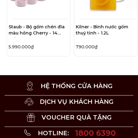
Bảo Quản:
Bảo quản nơi khô ráo thoáng mát.
Staub - Bộ gốm chén đĩa
Kilner - Bình nước gốm
Xẻng chiên KitchenAid
màu hồng Cherry - 14
thuỷ tinh - 1.2L
Sản phẩm của thương hiệu KitchenAid đến từ Mỹ. Dụng
món
cụ được làm bằng thép không gỉ cao cấp 18/8 (18% crôm
và 8% niken), có độ bền và khả năng chống ăn mòn cao
5.990.000₫
790.000₫
dễ sử dụng và bảo quản.
HỆ THỐNG CỬA HÀNG
DỊCH VỤ KHÁCH HÀNG
VOUCHER QUÀ TẶNG
1800 6390
HOTLINE: