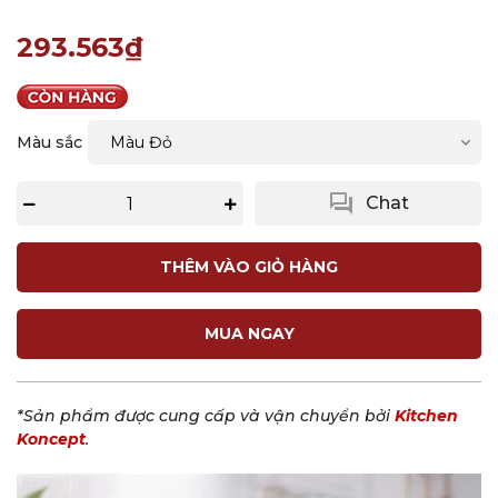
293.563₫
Màu sắc
question_answer
Chat
THÊM VÀO GIỎ HÀNG
MUA NGAY
*Sản phẩm được cung cấp và vận chuyển bởi
Kitchen
Koncept
.