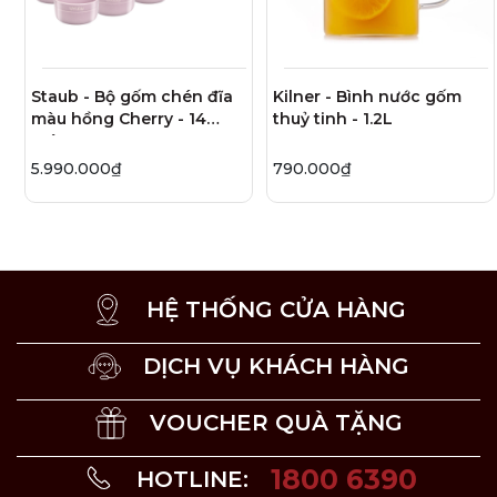
Khuyến khích vệ sinh sản phẩm bằng tay.
Thiết kế lý tưởng để gắp và thưởng thức mì
Trên muỗng có các lỗ và gai nhỏ bọc xung quanh giúp
Staub - Bộ gốm chén đĩa
Kilner - Bình nước gốm
cho việc gắp mì, chia phần mì để phục vụ được dễ dàng
màu hồng Cherry - 14
thuỷ tinh - 1.2L
món
hơn, không bị rối hay dính cục.
5.990.000₫
790.000₫
HỆ THỐNG CỬA HÀNG
DỊCH VỤ KHÁCH HÀNG
VOUCHER QUÀ TẶNG
1800 6390
HOTLINE: