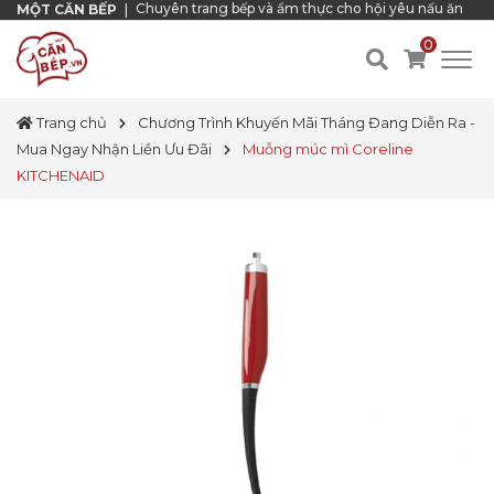
Chuyên trang bếp và ẩm thực cho hội yêu nấu ăn
MỘT CĂN BẾP
|
0
Trang chủ
Chương Trình Khuyến Mãi Tháng Đang Diễn Ra -
Mua Ngay Nhận Liền Ưu Đãi
Muỗng múc mì Coreline
KITCHENAID