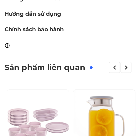
- Tay cầm bằng nhựa ABS thiết kế ergonomic giúp người
Hướng dẫn sử dụng
sử dụng luôn cảm thấy thoải mái, có logo dập chìm, phần
đầu tay cầm được mạ crom bền bỉ.
Chính sách bảo hành
- Sản phẩm không chứa BPA, an toàn cho sức khỏe.
Thông Tin Thương Hiệu:
Thương hiệu: KitchenAid
Chất liệu: Nhựa cao cấp, tay cầm bằng nhựa ABS sáng
Sản phẩm liên quan
bóng.
Sản phẩm không bảo hành.
Sử Dụng:
Muỗng múc mì hoặc múc rau củ.
Bảo Quản:
Bảo quản nơi khô ráo thoáng mát.
An toàn với máy rửa chén.