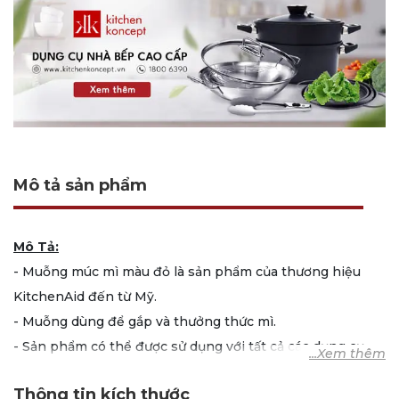
Mô tả sản phẩm
Mô Tả:
- Muỗng múc mì màu đỏ là sản phẩm của thương hiệu
KitchenAid đến từ Mỹ.
- Muỗng dùng để gắp và thưởng thức mì.
- Sản phẩm có thể được sử dụng với tất cả các dụng cụ
nấu nướng, kể cả dụng cụ có lớp chống dính, chịu nhiệt
Thông tin kích thước
lên đến 232℃.