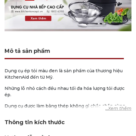
Mô tả sản phẩm
Dụng cụ ép tỏi màu đen là sản phẩm của thương hiệu
KitchenAid đến từ Mỹ.
Những lỗ nhỏ cách đều nhau tối đa hóa lượng tỏi được
ép.
Dụng cụ được làm bằng thép không gỉ chắc chắn cùng
tay cầm bằng nhựa ABS.
Thông tin kích thước
Sản phẩm không chứa BPA, an toàn cho sức khỏe.
Thương hiệu: KitchenAid.