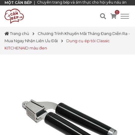
Chuyên trang bếp và ẩm thực cho hội yêu nấu ăn
MỘT CĂN BẾP
|
0
Trang chủ
Chương Trình Khuyến Mãi Tháng Đang Diễn Ra -
Mua Ngay Nhận Liền Ưu Đãi
Dụng cụ ép tỏi Classic
KITCHENAID màu đen