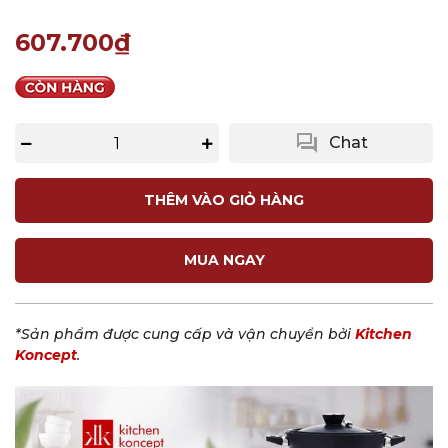
607.700₫
question_answer
Chat
THÊM VÀO GIỎ HÀNG
MUA NGAY
*Sản phẩm được cung cấp và vận chuyển bởi
Kitchen
Koncept
.