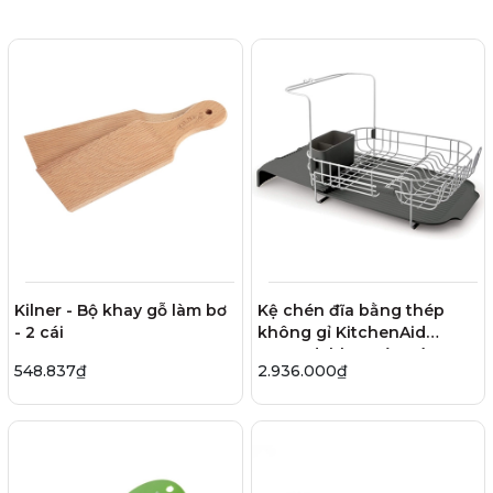
Kilner - Bộ khay gỗ làm bơ
Kệ chén đĩa bằng thép
- 2 cái
không gỉ KitchenAid
Expandable - Màu xám
548.837₫
2.936.000₫