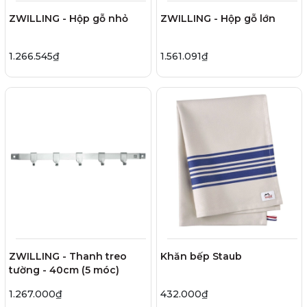
ZWILLING - Hộp gỗ nhỏ
ZWILLING - Hộp gỗ lớn
1.266.545₫
1.561.091₫
ZWILLING - Thanh treo
Khăn bếp Staub
tường - 40cm (5 móc)
1.267.000₫
432.000₫