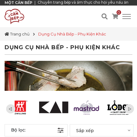
Chuyên trang bếp và ẩm thực cho hội yêu nấu ăn
MỘT CĂN BẾP
|
0
Trang chủ
Dụng Cụ Nhà Bếp - Phụ Kiện Khác
DỤNG CỤ NHÀ BẾP - PHỤ KIỆN KHÁC
Bộ lọc:
Sắp xếp