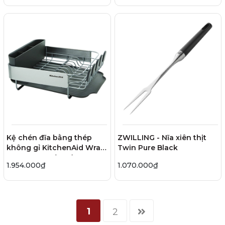
Kệ chén đĩa bằng thép
ZWILLING - Nĩa xiên thịt
không gỉ KitchenAid Wrap
Twin Pure Black
Compact - Màu xám
1.954.000₫
1.070.000₫
1
2