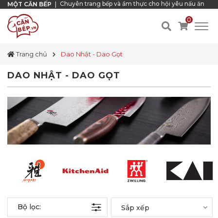
Chuyên trang bếp và ẩm thực cho hội yêu nấu ăn
MỘT CĂN BẾP
|
0
Trang chủ
Dao Nhật - Dao Gọt
DAO NHẬT - DAO GỌT
Bộ lọc:
Sắp xếp