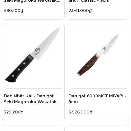
Seki Magoroku Wakatake -
Shun Classic - 9cm
12cm
480.100₫
2.041.000₫
Dao Nhật KAI - Dao gọt
Dao gọt 6000MCT MIYABI -
Seki Magoroku Wakatake -
9cm
15cm
529.200₫
3.926.000₫