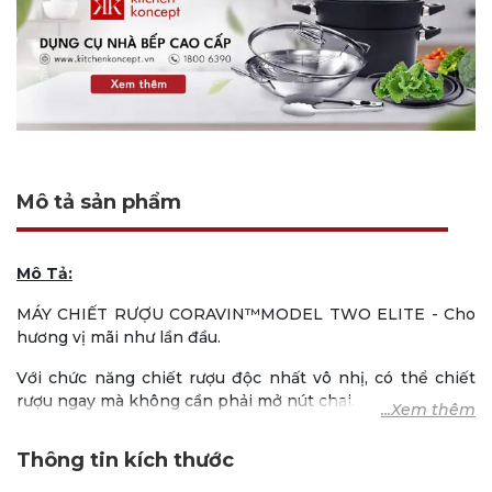
Mô tả sản phẩm
Mô Tả:
MÁY CHIẾT RƯỢU CORAVIN™MODEL TWO ELITE - Cho
hương vị mãi như lần đầu.
Với chức năng chiết rượu độc nhất vô nhị, có thể chiết
rượu ngay mà không cần phải mở nút chai.
Máy chiết rượu được làm từ thép không gỉ và nhựa cùng
Thông tin kích thước
thiết kế sang trọng để có thể sử dụng hằng ngày hoặc
trong các buổi tiệc.