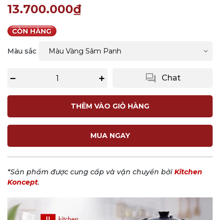
13.700.000₫
Màu sắc
question_answer
Chat
THÊM VÀO GIỎ HÀNG
MUA NGAY
*Sản phẩm được cung cấp và vận chuyển bởi
Kitchen
Koncept
.