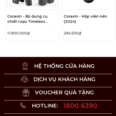
hoặc trong các buổi tiệc.
Sau khi chiết, phần rượu còn lại trong chai vẫn giữ
Coravin - Bộ dụng cụ
Coravin - Hộp viên nén
trọn hương vị như ban đầu trong một thời gian dài.
chiết rượu Timeless
(2024)
Three+ màu đen - 8 món
Có thể chiết 3, 4 loại rượu cùng lúc không cần phải
11.900.000₫
294.500₫
khui nút bần tất cả các chai.
Sản phẩm có các màu: Đen mờ, Đỏ, Vàng Sâm
Panh, Bạc, Vàng.
HỆ THỐNG CỬA HÀNG
DỊCH VỤ KHÁCH HÀNG
VOUCHER QUÀ TẶNG
1800 6390
HOTLINE: