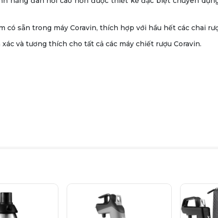
ính năng đàn hồi cao hơn được thiết kế đặc biệt chuyên dụng
m có sẵn trong máy Coravin, thích hợp với hầu hết các chai r
xác và tương thích cho tất cả các máy chiết rượu Coravin.
uộc
thương hiệu CORAVIN
đến từ Mỹ, sản phẩm tương thích với
 phủ một lớp Teflon bên ngoài.
 hưởng đến nút bần.
n xác, tương thích cho tất cả các máy chiết rượu Coravin.