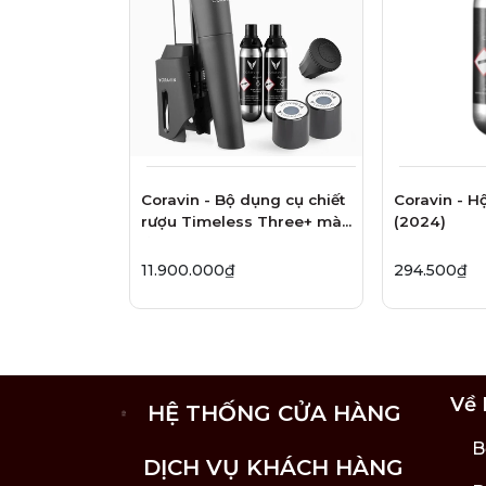
Kim chiết nhanh: loại kim to hơn giúp 
Kim chiết vintage: loại kim mảnh hơn, 
quý, được cất giữ lâu năm.
Kim chiết tiêu chuẩn: tương đương với 
Thông tin kích thước:
Cân nặng: 0.1 kg
Kích thước: 12 x 6.0 x 1.0 cm
Coravin - Bộ dụng cụ chiết
Coravin - H
rượu Timeless Three+ màu
(2024)
đen - 8 món
11.900.000₫
294.500₫
Về 
HỆ THỐNG CỬA HÀNG
B
DỊCH VỤ KHÁCH HÀNG