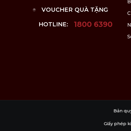
B
VOUCHER QUÀ TẶNG
C
1800 6390
HOTLINE:
N
S
Bản qu
Giấy phép k