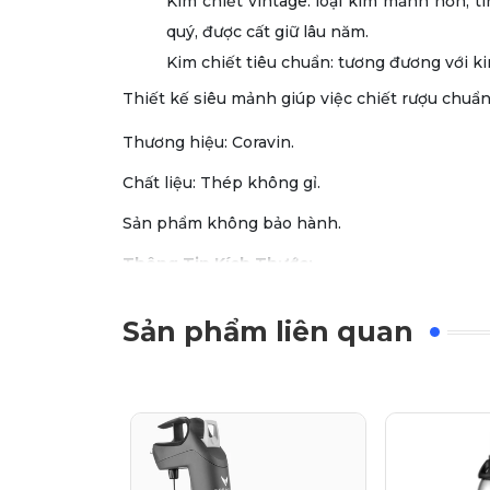
Kim chiết vintage: loại kim mảnh hơn, t
quý, được cất giữ lâu năm.
Kim chiết tiêu chuẩn: tương đương với ki
Thiết kế siêu mảnh giúp việc chiết rượu chuẩn 
Thương hiệu: Coravin.
Chất liệu: Thép không gỉ.
Sản phẩm không bảo hành.
Thông Tin Kích Thước:
Cân nặng: 0.1 kg
Sản phẩm liên quan
Kích thước: 12 x 6.0 x 1.0 cm
Bộ kim chiết rượu 3 món
là phụ kiện rượu th
Chất liệu: thép không gỉ cao cấp, được
Giúp chiết rượu dễ dàng mà không ảnh
Thiết kế siêu mảnh giúp chiết rượu chuẩ
Bộ sản phẩm gồm 3 kim: