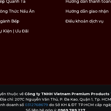
ếp Quanh Ta
Hướng dẫn thanh toán
ông Thức Nấu Ăn
Hướng dẫn giao nhận
gành Bếp
Điều khoản dịch vụ
ự Kiện | Ưu Đãi
yền thuộc về
Công ty TNHH Vietnam Premium Products 
Địa chỉ: 207C Nguyễn Văn Thủ, P. Đa Kao, Quận 1, Tp. HC
inh doanh số
0312768679
do Sở KH & ĐT TP.HCM cấp ngày
Số liên hệ góp ý:
0969 789 227