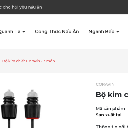
c cho hội yêu nấu ăn
Quanh Ta
Công Thức Nấu Ăn
Ngành Bếp
Bộ kim chiết Coravin - 3 món
CORAVIN
Bộ kim c
Mã sản phẩm
Sản xuất tại
Thông tin nổi 