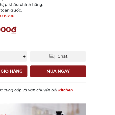
hập khẩu chính hãng.
 toàn quốc.
0 6390
000₫
question_answer
Chat
 GIỎ HÀNG
MUA NGAY
c cung cấp và vận chuyển bởi
Kitchen