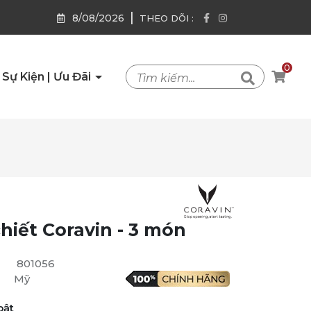
|
8/08/2026
THEO DÕI :
0
Sự Kiện | Ưu Đãi
hiết Coravin - 3 món
801056
Mỹ
bật