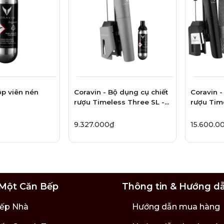
cho việc chiết rượu nhanh hơn 20% so với kim tiêu chuẩn đi k
tính năng đàn hồi cao hơn được thiết kế đặc biệt chuyên dụng
kim có sẵn trong máy Coravin, thích hợp với hầu hết các chai 
ộp viên nén
Coravin - Bộ dụng cụ chiết
Coravin -
rượu Timeless Three SL -
rượu Tim
4 món
Piano Bl
9.327.000₫
15.600.0
Một Căn Bếp
Thông tin & Hướng d
ếp Nhà
Hướng dẫn mua hàng