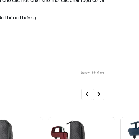
 cho các nút chai khó mở, các chai rượu cổ và
ượu thông thường.
 tất cả các dòng máy Coravin.