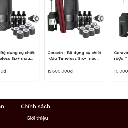
èm theo máy Coravin.
 cho các nút chai khó mở, các chai rượu cổ và
rượu thông thường.
 Bộ dụng cụ chiết
Coravin - Bộ dụng cụ chiết
Coravi
eless Six+ màu
rượu Timeless Six+ màu
rượu T
ack - 14 món
Burgundy - 14 món
Deep S
00₫
15.600.000₫
10.00
ẫn
Chính sách
Giới thiệu