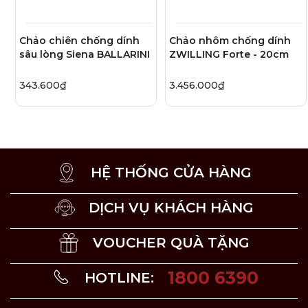
Chảo vuông nướng nhôm chống dính Salina Granititum
được rèn dập từ nhôm nguyên chất, tạo độ cứng cao. Nhờ
vậy chảo có khả năng bắt nhiệt và làm nóng nhanh khi
Chảo chiên chống dính
Chảo nhôm chống dính
đặt trên bếp giúp nấu nướng tiết kiệm nhiên liệu.
sâu lòng Siena BALLARINI
ZWILLING Forte - 20cm
343.600₫
3.456.000₫
HỆ THỐNG CỬA HÀNG
DỊCH VỤ KHÁCH HÀNG
VOUCHER QUÀ TẶNG
1800 6390
HOTLINE:
Bề mặt chống dính tốt
Mặt chảo được phủ lớp chống dính GRANITIUM Ti-X 6