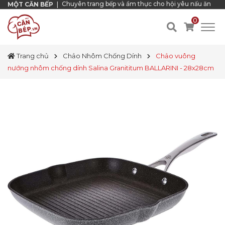
Chuyên trang bếp và ẩm thực cho hội yêu nấu ăn
MỘT CĂN BẾP
|
0
Trang chủ
Chảo Nhôm Chống Dính
Chảo vuông
nướng nhôm chống dính Salina Granititum BALLARINI - 28x28cm