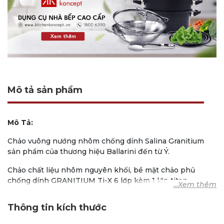
Mô tả sản phẩm
Mô Tả:
Chảo vuông nướng nhôm chống dính Salina Granitium
sản phẩm của thương hiệu Ballarini đến từ Ý.
Chảo chất liệu nhôm nguyên khối, bề mặt chảo phủ
chống dính GRANITIUM Ti-X 6 lớp kèm 1 lớp titan.
Tay cầm dài bằng thép không gỉ.
Thông tin kích thước
Chảo hình vuông, thiết kế vân đá Granit, bề mặt có vân