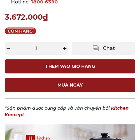
Hotline:
1800 6390
3.672.000₫
question_answer
Chat
THÊM VÀO GIỎ HÀNG
MUA NGAY
*Sản phẩm được cung cấp và vận chuyển bởi
Kitchen
Koncept
.