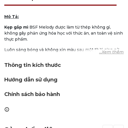
Mô Tả:
Kẹp gắp mì
BSF Melody được làm từ thép không gỉ,
không gây phản ứng hóa học với thức ăn, an toàn vệ sinh
thực phẩm.
Luôn sáng bóng và không xỉn màu sau một thời gian sử
dụng.
Thông tin kích thước
Thiết kế thân thiện cho cả 2 tay giúp bạn dễ dàng gắp,
phục vụ các món mì Ý hoặc những món mì khác.
Hướng dẫn sử dụng
Vệ sinh bằng miếng rửa mềm để không làm trầy xước sản
phẩm. An toàn với máy rửa chén.
Chính sách bảo hành
Bảo quản nơi khô ráo thoáng mát.
Thương hiệu: BSF.
Chất liệu: Thép không gỉ.