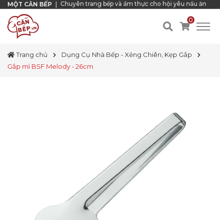
Chuyên trang bếp và ẩm thực cho hội yêu nấu ăn
MỘT CĂN BẾP
|
0
Trang chủ
Dụng Cụ Nhà Bếp - Xẻng Chiên, Kẹp Gắp
Gắp mì BSF Melody - 26cm