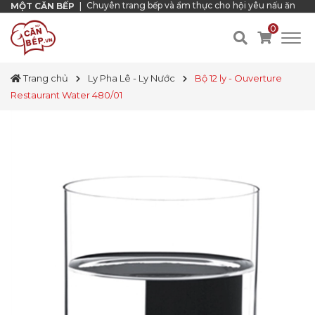
Chuyên trang bếp và ẩm thực cho hội yêu nấu ăn
MỘT CĂN BẾP
|
0
Trang chủ
Ly Pha Lê - Ly Nước
Bộ 12 ly - Ouverture
Restaurant Water 480/01