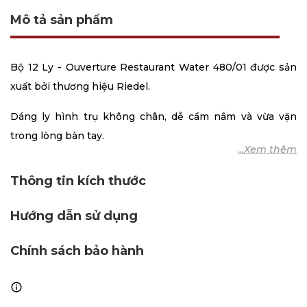
Mô tả sản phẩm
Bộ 12 Ly - Ouverture Restaurant Water 480/01 được sản
xuất bởi thương hiệu Riedel.
Dáng ly hình trụ không chân, dễ cầm nắm và vừa vặn
trong lòng bàn tay.
Miệng ly mảnh hơn sẽ giúp làm dịu bớt vị cồn và giúp
Thông tin kích thước
rượu dễ tiếp xúc với oxy, nhấn mạnh hương trái cây và cân
bằng vị rượu.
Hướng dẫn sử dụng
Chất liệu pha lê không chì, làm tôn lên màu đặc trưng và
Chính sách bảo hành
khơi dậy các tầng hương của rượu.